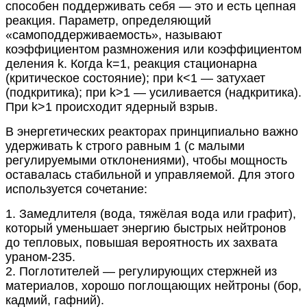
способен поддерживать себя — это и есть цепная
реакция. Параметр, определяющий
«самоподдерживаемость», называют
коэффициентом размножения или коэффициентом
деления
k
. Когда
k=1
, реакция стационарна
(критическое состояние); при
k<1
— затухает
(подкритика); при
k>1
— усиливается (надкритика).
При
k>1
происходит ядерный взрыв.
В энергетических реакторах принципиально важно
удерживать
k
строго равным 1 (с малыми
регулируемыми отклонениями), чтобы мощность
оставалась стабильной и управляемой. Для этого
используется сочетание:
1. Замедлителя (вода, тяжёлая вода или графит),
который уменьшает энергию быстрых нейтронов
до тепловых, повышая вероятность их захвата
ураном-235.
2. Поглотителей — регулирующих стержней из
материалов, хорошо поглощающих нейтроны (бор,
кадмий, гафний).