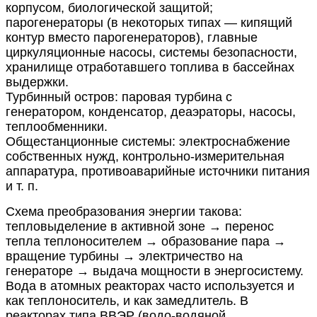
корпусом, биологической защитой;
парогенераторы (в некоторых типах — кипящий
контур вместо парогенераторов), главные
циркуляционные насосы, системы безопасности,
хранилище отработавшего топлива в бассейнах
выдержки.
Турбинный остров: паровая турбина с
генератором, конденсатор, деаэраторы, насосы,
теплообменники.
Общестанционные системы: электроснабжение
собственных нужд, контрольно-измерительная
аппаратура, противоаварийные источники питания
и т. п.
Схема преобразования энергии такова:
тепловыделение в активной зоне → перенос
тепла теплоносителем → образование пара →
вращение турбины → электричество на
генераторе → выдача мощности в энергосистему.
Вода в атомных реакторах часто используется и
как теплоноситель, и как замедлитель. В
реакторах типа ВВЭР (водо-водяной