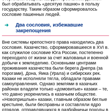
был обрабатывать «десятую пашню» в пользу
государству. Таким образом сформировалось
сословие пашенных людей.
Два сословия, избежавшие
закрепощения
Вне системы крепостного права находились два
сословия. Казачество, сформировавшееся в XVI в.
как служилое сословие Юга России, постепенно
переходило от жизни за счет жалованья и военной
добычи к земледелию. Основными центрами
проживания казачества были берега Днепра (за
порогами), Дона, Яика (Урала) и сибирских рек.
Казаки не исполняли тягла, обладали правами
самоуправления. Однако землями в казачьих
районах владели только «домовитые» казаки – те,
что давно укоренились в казачьем обществе.
«Новопришлые» казаки, главным образом беглые
крестьяне, были бесправны и составляли ядро
отрядов, отправлявшихся в разбойничьи походы в