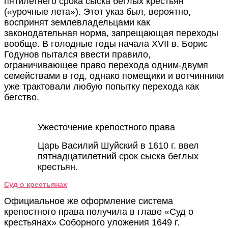
пятилетнего срока сыска беглых крестьян
(«урочные лета»). Этот указ был, вероятно,
воспринят землевладельцами как
законодательная норма, запрещающая переходы
вообще. В голодные годы начала XVII в. Борис
Годунов пытался ввести правило,
ограничивающее право перехода одним-двумя
семействами в год, однако помещики и вотчинники
уже трактовали любую попытку перехода как
бегство.
Ужесточение крепостного права
Царь Василий Шуйский в 1610 г. ввел
пятнадцатилетний срок сыска беглых
крестьян.
Суд о крестьянах
Официальное же оформление система
крепостного права получила в главе «Суд о
крестьянах» Соборного уложения 1649 г.