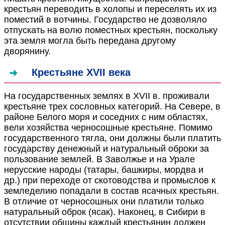
крестьян переводить в холопы и переселять их из
поместий в вотчины. Государство не дозволяло
отпускать на волю поместных крестьян, поскольку
эта земля могла быть передана другому
дворянину.
Крестьяне XVII века
На государственных землях в XVII в. проживали
крестьяне трех сословных категорий. На Севере, в
районе Белого моря и соседних с ним областях,
вели хозяйства черносошные крестьяне. Помимо
государственного тягла, они должны были платить
государству денежный и натуральный оброки за
пользование землей. В Заволжье и на Урале
нерусские народы (татары, башкиры, мордва и
др.) при переходе от скотоводства и промыслов к
земледелию попадали в состав ясачных крестьян.
В отличие от черносошных они платили только
натуральный оброк (ясак). Наконец, в Сибири в
отсутствии общины каждый крестьянин должен