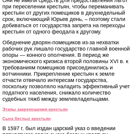
Они не имели средств для предоставления льгот
при переселении крестьян, чтобы переманивать
крестьян от других помещиков в двухнедельный
срок, включающий Юрьев день, – поэтому стали
добиваться от государства запрета на переходы
крестьян от одного феодала к другому.
Обеднение дворян-помещиков из-за нехватки
рабочих рук лишало государство главной военной
опоры — конного ополчения. В период же
экономического кризиса второй половины XVI в. к
требованиям помещиков присоединились и
вотчинники. Прикрепление крестьян к земле
отчасти отвечало интересам государства,
поскольку позволяло наладить эффективный учет
податного населения, снижало количество
судебных тяжб между землевладельцами.
Этапы закрепощения крестьян
Сыск беглых крестьян
В 1597 г. был издан царский указ о введении