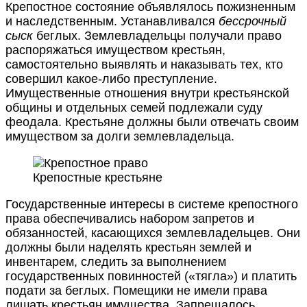
Крепостное состояние объявлялось пожизненным
и наследственным. Устанавливался
бессрочный
сыск
беглых. Землевладельцы получали право
распоряжаться имуществом крестьян,
самостоятельно выявлять и наказывать тех, кто
совершил какое-либо преступление.
Имущественные отношения внутри крестьянской
общины и отдельных семей подлежали суду
феодала. Крестьяне должны были отвечать своим
имуществом за долги землевладельца.
Крепостные крестьяне
Государственные интересы в системе крепостного
права обеспечивались набором запретов и
обязанностей, касающихся землевладельцев. Они
должны были наделять крестьян землей и
инвентарем, следить за выполнением
государственных повинностей («тягла») и платить
подати за беглых. Помещики не имели права
лишать крестьян имущества. Запрещалось