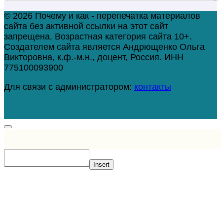
© 2026 Почему и как - перепечатка материалов
сайта без активной ссылки на этот сайт
запрещена. Возрастная категория сайта 10+.
Создателем сайта является Андрющенко Ольга
Викторовна, к.ф.-м.н., доцент, Россия. ИНН
775100093900
Для связи с администратором:
контакты
Insert