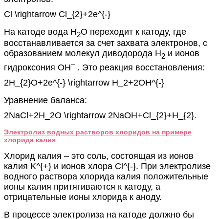
Cl \rightarrow Cl_{2}+2e^{-}
На катоде вода H
O переходит к катоду, где
2
восстанавливается за счет захвата электронов, с
образованием молекул диводорода H
и ионов
2
–
гидроксония OH
. Это реакция восстановления:
2H_{2}O+2e^{-} \rightarrow H_2+2OH^{-}
Уравнение баланса:
2NaCl+2H_2O \rightarrow 2NaOH+Cl_{2}+H_{2}.
Электролиз водных растворов хлоридов на примере
хлорида калия
Хлорид калия – это соль, состоящая из ионов
калия K^{+} и ионов хлора Cl^{-}. При электролизе
водного раствора хлорида калия положительные
ионы калия притягиваются к катоду, а
отрицательные ионы хлорида к аноду.
В процессе электролиза на катоде должно бы