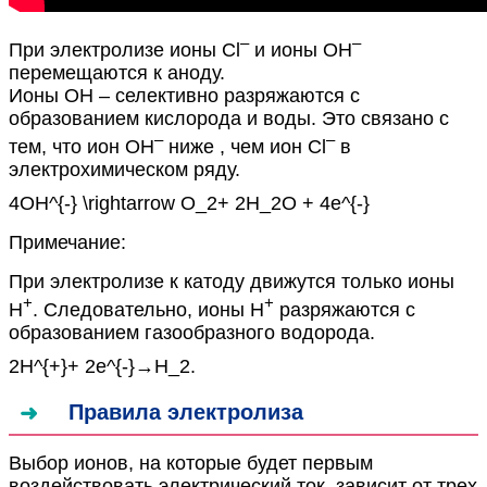
–
–
При электролизе ионы Cl
и ионы OH
перемещаются к аноду.
Ионы ОН – селективно разряжаются с
образованием кислорода и воды. Это связано с
–
–
тем, что ион OH
ниже , чем ион Cl
в
электрохимическом ряду.
4OH^{-} \rightarrow O_2+ 2H_2O + 4e^{-}
Примечание:
При электролизе к катоду движутся только ионы
+
+
Н
. Следовательно, ионы H
разряжаются с
образованием газообразного водорода.
2H^{+}+ 2e^{-}→H_2
.
Правила электролиза
Выбор ионов, на которые будет первым
воздействовать электрический ток, зависит от трех