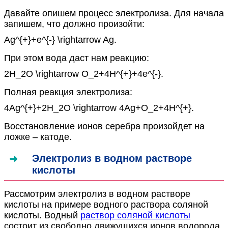
Давайте опишем процесс электролиза. Для начала
запишем, что должно произойти:
Ag^{+}+e^{-} \rightarrow Ag.
При этом вода даст нам реакцию:
2H_2O \rightarrow O_2+4H^{+}+4e^{-}.
Полная реакция электролиза:
4Ag^{+}+2H_2O \rightarrow 4Ag+O_2+4H^{+}.
Восстановление ионов серебра произойдет на
ложке – катоде.
Электролиз в водном растворе
кислоты
Рассмотрим электролиз в водном растворе
кислоты на примере водного раствора соляной
кислоты. Водный
раствор соляной кислоты
состоит из свободно движущихся ионов водорода