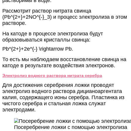
растворимы в воде.
Рассмотрит раствор нитрата свинца
(
Pb^{2+}+2NO^{-}_3
) и процесс электролиза в этом
растворе.
На катоде в процессе электролиза будут
образовываться кристаллы свинца:
Pb^{2+}+2e^{-} \rightarrow Pb
.
То есть мы наблюдаем восстановление свинца на
катоде в результате воздействия электронов.
Электролиз водного раствора нитрата серебра
Для достижения серебрения ложки проводят
электролиз водного раствора дицианоаргентата
калия, содержащего ионы серебра. Пластинка из
чистого серебра и стальная ложка служат
электродами.
Посеребрение ложки с помощью электролиза