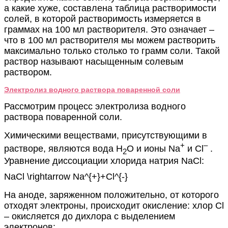
а какие хуже, составлена таблица растворимости
солей, в которой растворимость измеряется в
граммах на 100 мл растворителя. Это означает –
что в 100 мл растворителя мы можем растворить
максимально только столько то грамм соли. Такой
раствор называют насыщенным солевым
раствором.
Электролиз водного раствора поваренной соли
Рассмотрим процесс электролиза водного
раствора поваренной соли.
Химическими веществами, присутствующими в
+
–
растворе, являются вода H
O и ионы Na
и Cl
.
2
Уравнение диссоциации хлорида натрия NaCl:
NaCl \rightarrow Na^{+}+Cl^{-}
На аноде, заряженном положительно, от которого
отходят электроны, происходит окисление: хлор Cl
– окисляется до дихлора с выделением
электронов: