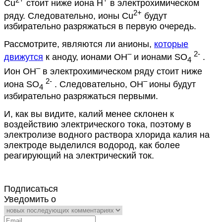
Cu
стоит ниже иона H
в электрохимическом
2+
ряду. Следовательно, ионы Cu
будут
избирательно разряжаться в первую очередь.
Рассмотрите, являются ли анионы,
которые
–
2-
движутся
к аноду, ионами OH
и ионами SO
.
4
–
Ион ОН
в электрохимическом ряду стоит ниже
2-
–
иона SO
. Следовательно, ОН
ионы будут
4
избирательно разряжаться первыми.
И, как вы видите, калий менее склонен к
воздействию электрического тока, поэтому в
электролизе водного раствора хлорида калия на
электроде выделился водород, как более
реагирующий на электрический ток.
Подписаться
Уведомить о