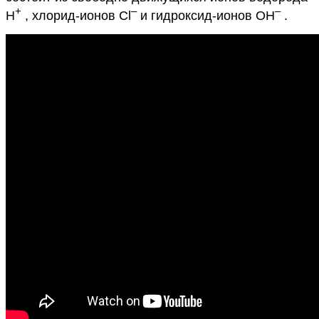
+
–
–
H
, хлорид-ионов Cl
и гидроксид-ионов OH
.