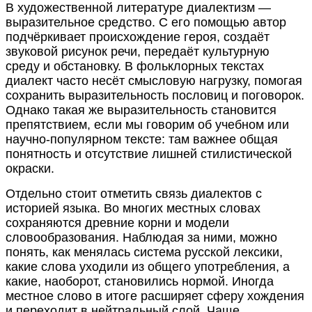
В художественной литературе диалектизм —
выразительное средство. С его помощью автор
подчёркивает происхождение героя, создаёт
звуковой рисунок речи, передаёт культурную
среду и обстановку. В фольклорных текстах
диалект часто несёт смысловую нагрузку, помогая
сохранить выразительность пословиц и поговорок.
Однако такая же выразительность становится
препятствием, если мы говорим об учебном или
научно-популярном тексте: там важнее общая
понятность и отсутствие лишней стилистической
окраски.
Отдельно стоит отметить связь диалектов с
историей языка. Во многих местных словах
сохраняются древние корни и модели
словообразования. Наблюдая за ними, можно
понять, как менялась система русской лексики,
какие слова уходили из общего употребления, а
какие, наоборот, становились нормой. Иногда
местное слово в итоге расширяет сферу хождения
и переходит в нейтральный слой. Чаще