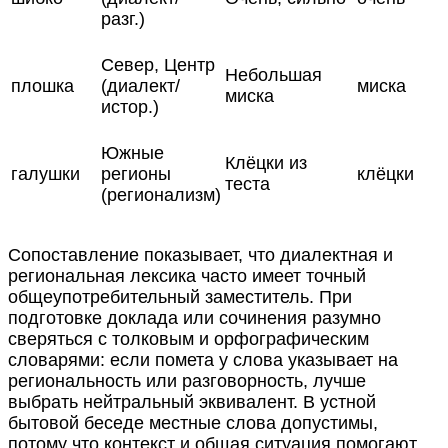
разг.)
Север, Центр
Небольшая
плошка
(диалект/
миска
миска
истор.)
Южные
Клёцки из
галушки
регионы
клёцки
теста
(регионализм)
Сопоставление показывает, что диалектная и
региональная лексика часто имеет точный
общеупотребительный заместитель. При
подготовке доклада или сочинения разумно
сверяться с толковым и орфографическим
словарями: если помета у слова указывает на
региональность или разговорность, лучше
выбрать нейтральный эквивалент. В устной
бытовой беседе местные слова допустимы,
потому что контекст и общая ситуация помогают