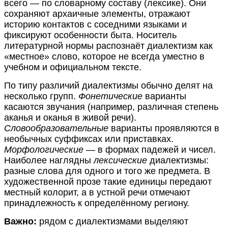
всего — по словарному составу (лексике). Они
сохраняют архаичные элементы, отражают
историю контактов с соседними языками и
фиксируют особенности быта. Носитель
литературной нормы распознаёт диалектизм как
«местное» слово, которое не всегда уместно в
учебном и официальном тексте.
По типу различий диалектизмы обычно делят на
несколько групп.
Фонетические
варианты
касаются звучания (например, различная степень
аканья и оканья в живой речи).
Словообразовательные
варианты проявляются в
необычных суффиксах или приставках.
Морфологические
— в формах падежей и чисел.
Наиболее наглядны
лексические
диалектизмы:
разные слова для одного и того же предмета. В
художественной прозе такие единицы передают
местный колорит, а в устной речи отмечают
принадлежность к определённому региону.
Важно:
рядом с диалектизмами выделяют