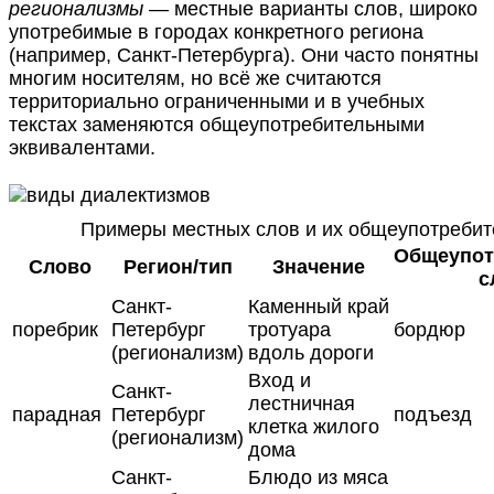
регионализмы
— местные варианты слов, широко
употребимые в городах конкретного региона
(например, Санкт-Петербурга). Они часто понятны
многим носителям, но всё же считаются
территориально ограниченными и в учебных
текстах заменяются общеупотребительными
эквивалентами.
Примеры местных слов и их общеупотребит
Общеупот
Слово
Регион/тип
Значение
с
Санкт-
Каменный край
поребрик
Петербург
тротуара
бордюр
(регионализм)
вдоль дороги
Вход и
Санкт-
лестничная
парадная
Петербург
подъезд
клетка жилого
(регионализм)
дома
Санкт-
Блюдо из мяса