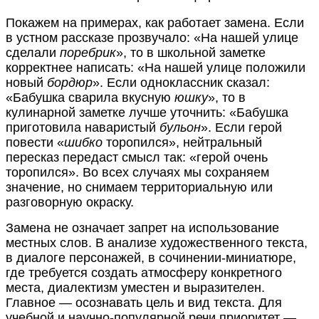
Покажем на примерах, как работает замена. Если
в устном рассказе прозвучало: «На нашей улице
сделали
поребрик
», то в школьной заметке
корректнее написать: «На нашей улице положили
новый
бордюр
». Если одноклассник сказал:
«Бабушка сварила вкусную
юшку
», то в
кулинарной заметке лучше уточнить: «Бабушка
приготовила наваристый
бульон
». Если герой
повести «
шибко
торопился», нейтральный
пересказ передаст смысл так: «герой очень
торопился». Во всех случаях мы сохраняем
значение, но снимаем территориальную или
разговорную окраску.
Замена не означает запрет на использование
местных слов. В анализе художественного текста,
в диалоге персонажей, в сочинении-миниатюре,
где требуется создать атмосферу конкретного
места, диалектизм уместен и выразителен.
Главное — осознавать цель и вид текста. Для
учебной и научно-популярной речи приоритет —