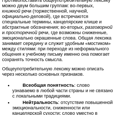
Противопоставить общеупотребительную лексику
можно двум большим группам: во-первых,
книжной
речи (торжественной, научной,
официально-деловой), где встречаются
специальные термины, канцелярские клише и
абстрактные обозначения; во-вторых,
разговорной
и
просторечной
речи, где возможны сниженные,
эмоционально окрашенные слова. Общая лексика
занимает середину и служит удобным «мостиком»
между стилями: при переходе из неформального
общения к учебному письму именно она помогает
сохранять точность смысла.
Общеупотребительную лексику можно описать
через несколько основных признаков.
Всеобщая понятность
: слово
узнаваемо в любой части страны и не связано
с локальными традициями.
Нейтральность
: отсутствие повышенной
эмоциональности, сниженности или
канцелярской сухости; слово уместно в