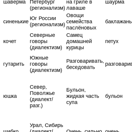
шаверма
Петербург
на гриле в
шаурма
(регионализм)
лаваше
Овощи
Юг России
синенькие
семейства
баклажан
(регионализм)
паслёновых
Северные
Самец
кочет
говоры
домашней
петух
(диалектизм)
курицы
Южные
Разговаривать,
гутарить
говоры
разговари
беседовать
(диалектизм)
Север,
Бульон,
Поволжье
юшка
жидкая часть
бульон
(диалект/
супа
разг.)
Урал, Сибирь
шибко
(диалект/
Очень, сильно
очень