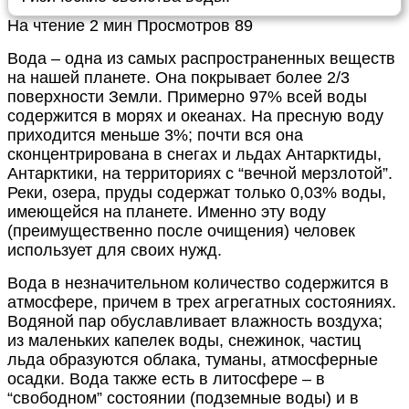
На чтение
2 мин
Просмотров
89
Вода – одна из самых распространенных веществ
на нашей планете. Она покрывает более 2/3
поверхности Земли. Примерно 97% всей воды
содержится в морях и океанах. На пресную воду
приходится меньше 3%; почти вся она
сконцентрирована в снегах и льдах Антарктиды,
Антарктики, на территориях с “вечной мерзлотой”.
Реки, озера, пруды содержат только 0,03% воды,
имеющейся на планете. Именно эту воду
(преимущественно после очищения) человек
использует для своих нужд.
Вода в незначительном количество содержится в
атмосфере, причем в трех агрегатных состояниях.
Водяной пар обуславливает влажность воздуха;
из маленьких капелек воды, снежинок, частиц
льда образуются облака, туманы, атмосферные
осадки. Вода также есть в литосфере – в
“свободном” состоянии (подземные воды) и в