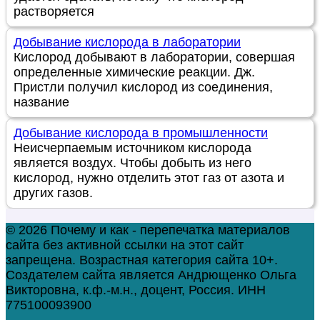
растворяется
Добывание кислорода в лаборатории
Кислород добывают в лаборатории, совершая
определенные химические реакции. Дж.
Пристли получил кислород из соединения,
название
Добывание кислорода в промышленности
Неисчерпаемым источником кислорода
является воздух. Чтобы добыть из него
кислород, нужно отделить этот газ от азота и
других газов.
© 2026 Почему и как - перепечатка материалов
сайта без активной ссылки на этот сайт
запрещена. Возрастная категория сайта 10+.
Создателем сайта является Андрющенко Ольга
Викторовна, к.ф.-м.н., доцент, Россия. ИНН
775100093900