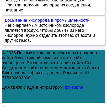
определенные химические реакции. Дж.
Пристли получил кислород из соединения,
название
Добывание кислорода в промышленности
Неисчерпаемым источником кислорода
является воздух. Чтобы добыть из него
кислород, нужно отделить этот газ от азота и
других газов.
© 2026 Почему и как - перепечатка материалов
сайта без активной ссылки на этот сайт
запрещена. Возрастная категория сайта 10+.
Создателем сайта является Андрющенко Ольга
Викторовна, к.ф.-м.н., доцент, Россия. ИНН
775100093900
Для связи с администратором:
контакты