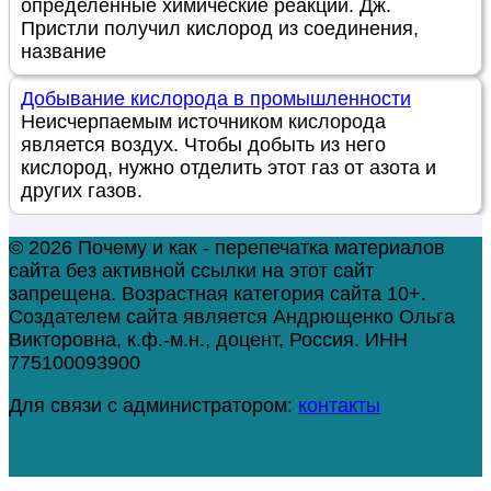
определенные химические реакции. Дж.
Пристли получил кислород из соединения,
название
Добывание кислорода в промышленности
Неисчерпаемым источником кислорода
является воздух. Чтобы добыть из него
кислород, нужно отделить этот газ от азота и
других газов.
© 2026 Почему и как - перепечатка материалов
сайта без активной ссылки на этот сайт
запрещена. Возрастная категория сайта 10+.
Создателем сайта является Андрющенко Ольга
Викторовна, к.ф.-м.н., доцент, Россия. ИНН
775100093900
Для связи с администратором:
контакты