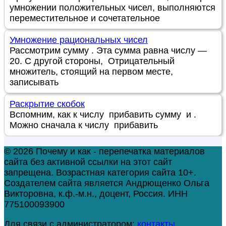
умножении положительных чисел, выполняются
переместительное и сочетательное
Умножение рациональных чисел
Рассмотрим сумму . Эта сумма равна числу —
20. С другой стороны, Отрицательный
множитель, стоящий на первом месте,
записывать
Раскрытие скобок
Вспомним, как к числу прибавить сумму и .
Можно сначала к числу прибавить
© 2026 Почему и как - перепечатка материалов
сайта без активной ссылки на этот сайт
запрещена. Возрастная категория сайта 10+.
Создателем сайта является Андрющенко Ольга
Викторовна, к.ф.-м.н., доцент, Россия. ИНН
775100093900
Для связи с администратором:
контакты