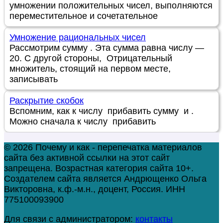
умножении положительных чисел, выполняются
переместительное и сочетательное
Умножение рациональных чисел
Рассмотрим сумму . Эта сумма равна числу —
20. С другой стороны, Отрицательный
множитель, стоящий на первом месте,
записывать
Раскрытие скобок
Вспомним, как к числу прибавить сумму и .
Можно сначала к числу прибавить
© 2026 Почему и как - перепечатка материалов
сайта без активной ссылки на этот сайт
запрещена. Возрастная категория сайта 10+.
Создателем сайта является Андрющенко Ольга
Викторовна, к.ф.-м.н., доцент, Россия. ИНН
775100093900
Для связи с администратором:
контакты